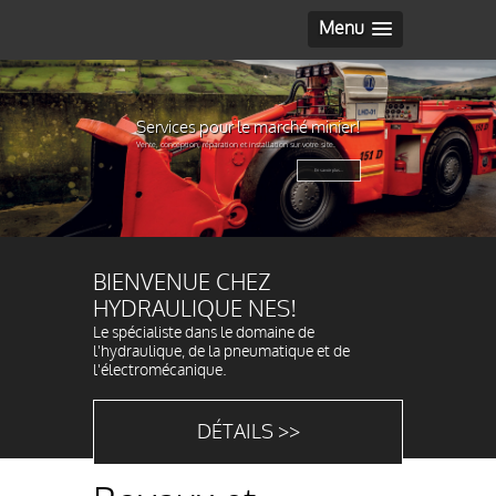
Menu
Services pour le marché minier!
Vente, conception, réparation et installation sur votre site.
En savoir plus...
BIENVENUE CHEZ
HYDRAULIQUE NES!
Le spécialiste dans le domaine de
l'hydraulique, de la pneumatique et de
l'électromécanique.
DÉTAILS >>