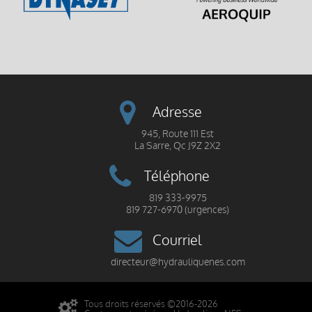
Adresse
945, Route 111 Est
La Sarre, Qc J9Z 2X2
Téléphone
819 333-9975
819 727-6970 (urgences)
Courriel
directeur@hydrauliquenes.com
Tous droits réservés ©2016-2026