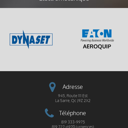
Adresse
945, Route 111 Est
La Sarre, Qc J9Z 2X2
Téléphone
819 333-9975
819 727-6970 (urgences)