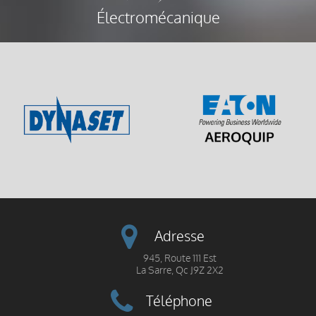
Électromécanique
Adresse
945, Route 111 Est
La Sarre, Qc J9Z 2X2
Téléphone